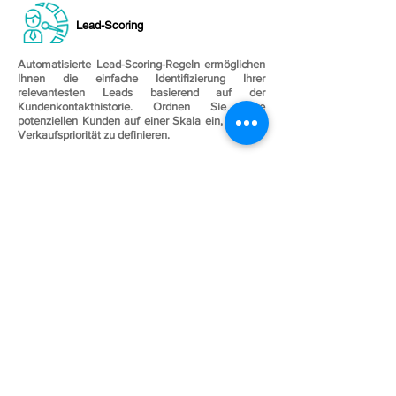
Lead-Scoring
Automatisierte Lead-Scoring-Regeln ermöglichen
Ihnen die einfache Identifizierung Ihrer
relevantesten Leads basierend auf der
Kundenkontakthistorie. Ordnen Sie Ihre
potenziellen Kunden auf einer Skala ein, um ihre
Verkaufspriorität zu definieren.
LinkedIn Lead Gen Formulare
Sie können LinkedIn-Anzeigen sogenannte Lead
Gen Forms hinzufügen. Wenn ein LinkedIn-
Mitglied auf den Call-To-Action-Button in einer
solchen LinkedIn-Werbung klickt, werden in das
Formular automatisch seine Kontakt- und
Profilinformationen aufgenommen. Verbinden Sie
Dynamics 365 Marketing mit LinkedIn Lead Gen
Forms, um Ihre Leads einfach zu verwalten.